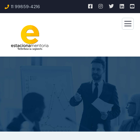
11 99859‑4216‬