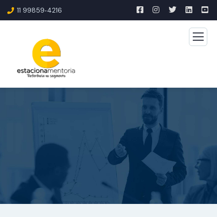
11 99859‑4216‬